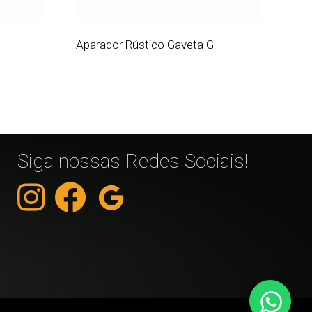
Aparador Rústico Gaveta G
Siga nossas Redes Sociais!