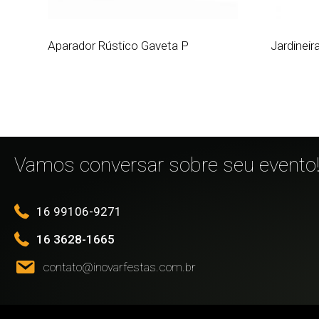
Aparador Rústico Gaveta P
Jardinei
Vamos conversar sobre seu evento
16 99106-9271
16 3628-1665
contato@inovarfestas.com.br