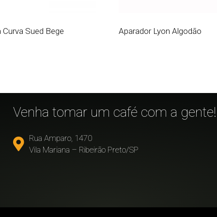
ra Curva Sued Bege
Aparador Lyon Algodão
!
Venha tomar um café com a gente!
Rua Amparo, 1470
Vila Mariana – Ribeirão Preto/SP