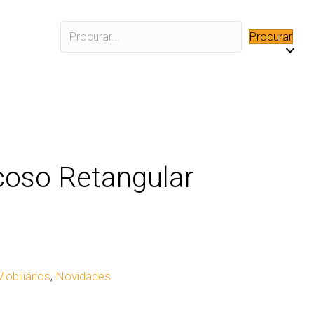
Procurar
oso Retangular
obiliários
,
Novidades