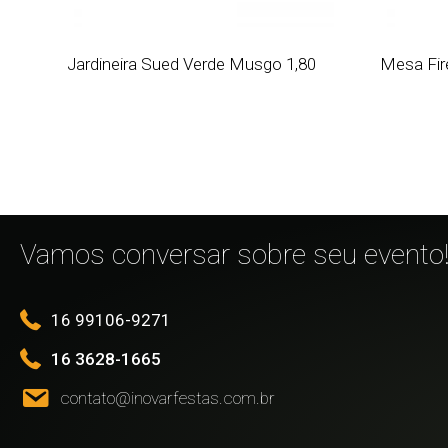
Jardineira Sued Verde Musgo 1,80
Mesa Fir
Vamos conversar sobre seu evento
16 99106-9271
16 3628-1665
contato@inovarfestas.com.br