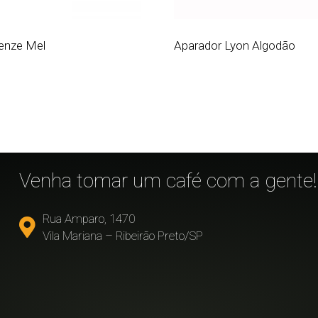
enze Mel
Aparador Lyon Algodão
!
Venha tomar um café com a gente!
Rua Amparo, 1470
Vila Mariana – Ribeirão Preto/SP