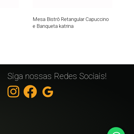
Mesa Bistrô Retangular Capuccino
e Banqueta katrina
Siga nossas Redes Sociais!