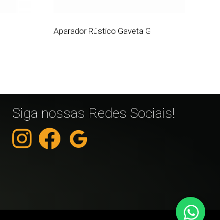
Aparador Rústico Gaveta G
Siga nossas Redes Sociais!