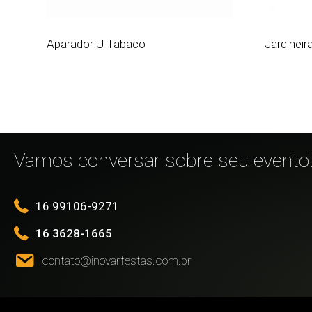
Aparador U Tabaco
Jardinei
Vamos conversar sobre seu evento
16 99106-9271
16 3628-1665
contato@inovarfestas.com.br