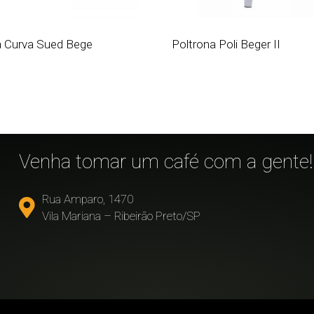
ra Curva Sued Bege
Poltrona Poli Beger II
!
Venha tomar um café com a gente!
Rua Amparo, 1470
Vila Mariana – Ribeirão Preto/SP