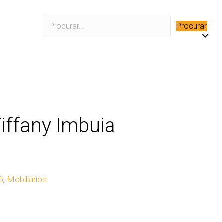
Procurar
iffany Imbuia
ô
,
Mobiliários