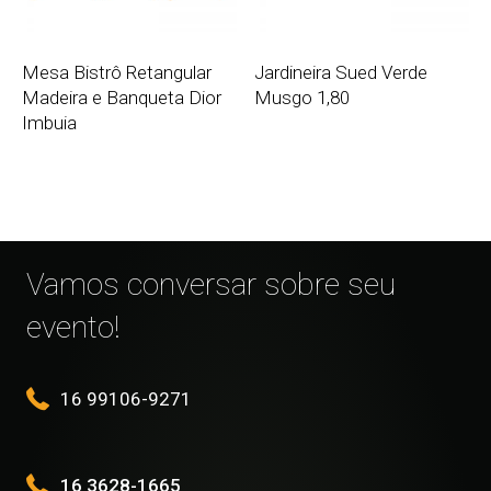
Mesa Bistrô Retangular
Jardineira Sued Verde
Madeira e Banqueta Dior
Musgo 1,80
Imbuia
Vamos conversar sobre seu
evento!
16 99106-9271
16 3628-1665