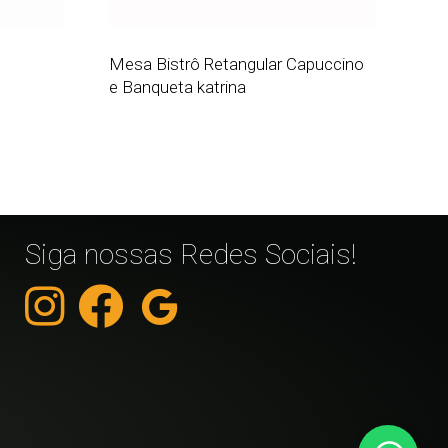
Mesa Bistrô Retangular Capuccino
e Banqueta katrina
Siga nossas Redes Sociais!