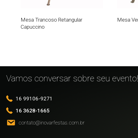
Mesa Trancoso Retangular
Mesa Ve
Capuccino
Vamos conversar sobre seu evento
16 99106-9271
16 3628-1665
contato@inovarfestas.com.br