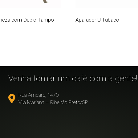
neza com Duplo Tampo
Aparador U Tabaco
!
Venha tomar um café com a gente!
Rua Amparo, 1470
Vila Mariana – Ribeirão Preto/SP