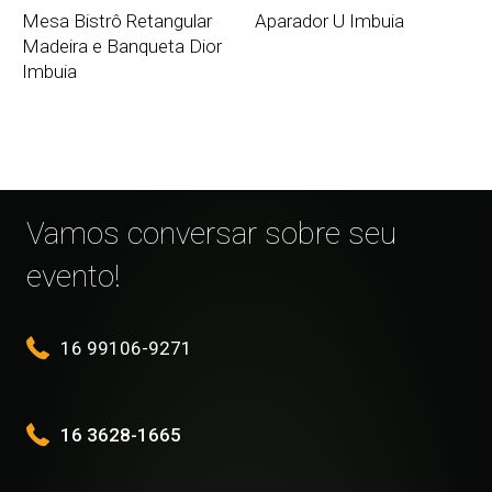
Mesa Bistrô Retangular
Aparador U Imbuia
Madeira e Banqueta Dior
Imbuia
Vamos conversar sobre seu
evento!
16 99106-9271
16 3628-1665