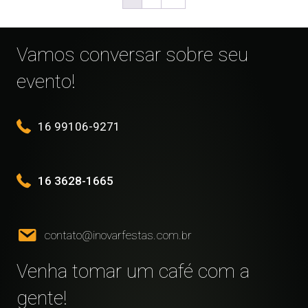
Vamos conversar sobre seu
evento!
16 99106-9271
16 3628-1665
contato@inovarfestas.com.br
Venha tomar um café com a
gente!