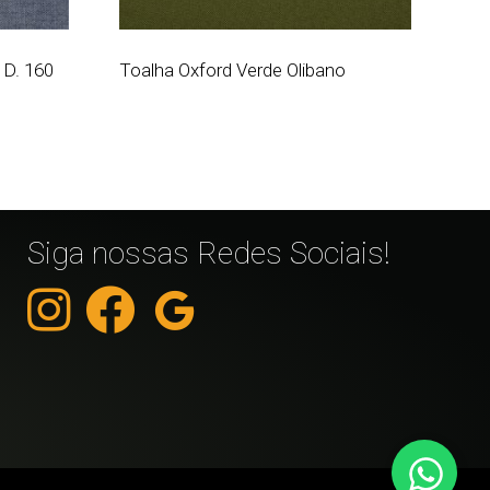
 D. 160
Toalha Oxford Verde Olibano
Siga nossas Redes Sociais!