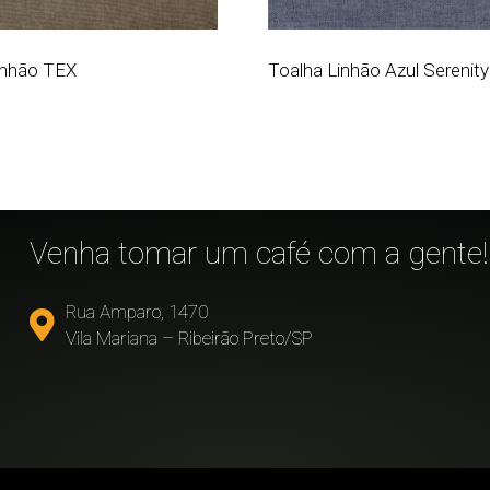
inhão TEX
Toalha Linhão Azul Serenity
!
Venha tomar um café com a gente!
Rua Amparo, 1470
Vila Mariana – Ribeirão Preto/SP