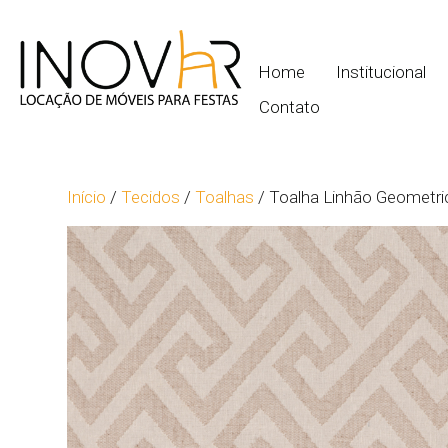
Home
Institucional
Contato
Início
/
Tecidos
/
Toalhas
/ Toalha Linhão Geometri