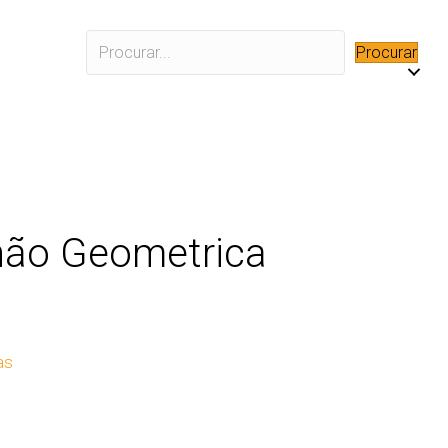
Procurar
hão Geometrica
as