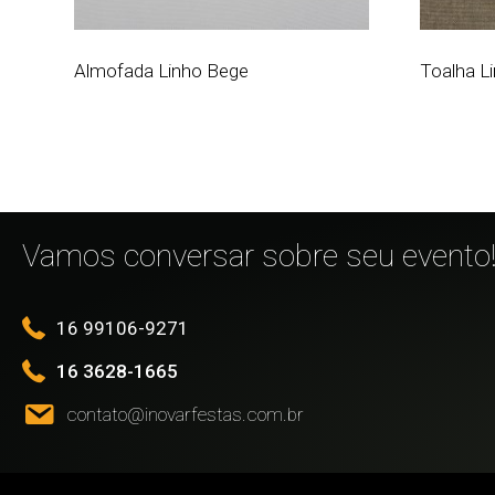
Almofada Linho Bege
Toalha L
Vamos conversar sobre seu evento
16 99106-9271
16 3628-1665
contato@inovarfestas.com.br