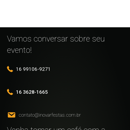
Vamos conversar sobre seu
evento!
16 99106-9271
16 3628-1665
contato@inovarfestas.com.br