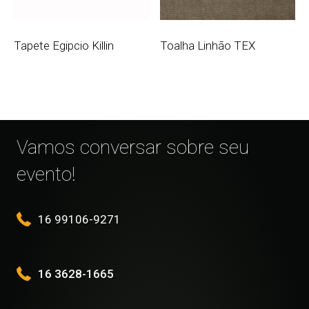
Tapete Egipcio Killin
Toalha Linhão TEX
Vamos conversar sobre seu
evento!
16 99106-9271
16 3628-1665