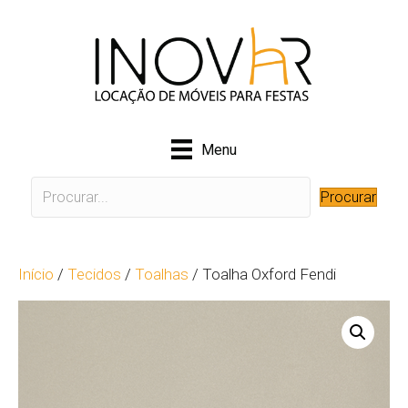
Menu
Procurar
Início
/
Tecidos
/
Toalhas
/ Toalha Oxford Fendi