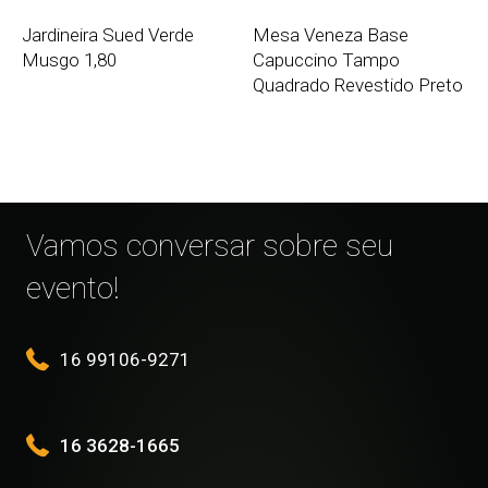
Jardineira Sued Verde
Mesa Veneza Base
Musgo 1,80
Capuccino Tampo
Quadrado Revestido Preto
Vamos conversar sobre seu
evento!
16 99106-9271
16 3628-1665