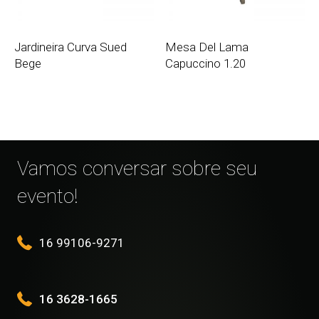
Jardineira Curva Sued
Mesa Del Lama
Bege
Capuccino 1.20
Vamos conversar sobre seu
evento!
16 99106-9271
16 3628-1665