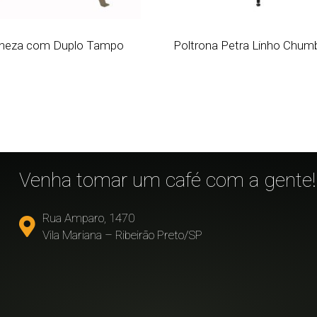
neza com Duplo Tampo
Poltrona Petra Linho Chum
!
Venha tomar um café com a gente!
Rua Amparo, 1470
Vila Mariana – Ribeirão Preto/SP