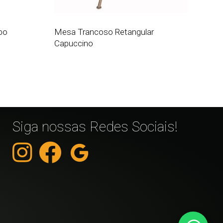
bo
Mesa Trancoso Retangular
Capuccino
Siga nossas Redes Sociais!