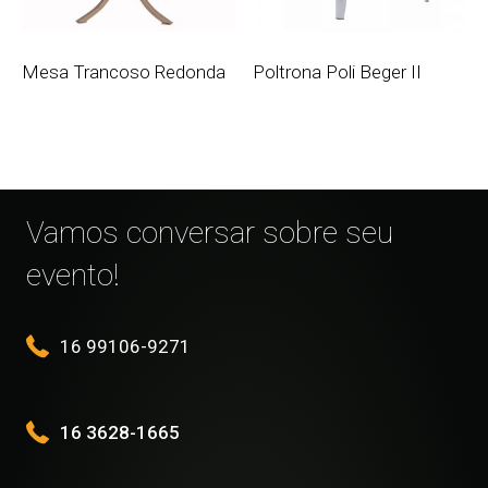
Mesa Trancoso Redonda
Poltrona Poli Beger II
Vamos conversar sobre seu
evento!
16 99106-9271
16 3628-1665