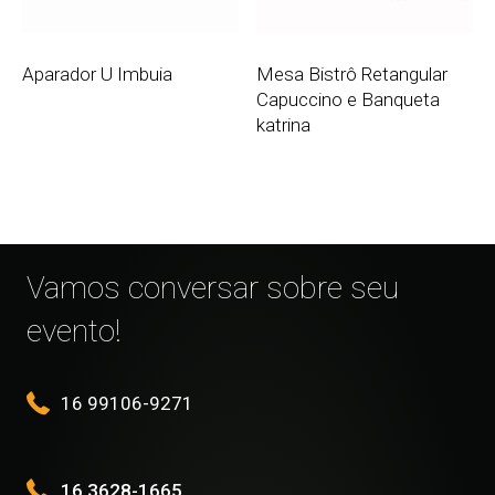
Aparador U Imbuia
Mesa Bistrô Retangular
Capuccino e Banqueta
katrina
Vamos conversar sobre seu
evento!
16 99106-9271
16 3628-1665