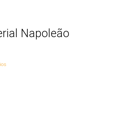
erial Napoleão
rios