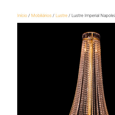
Início
/
Mobiliários
/
Lustre
/ Lustre Imperial Napole