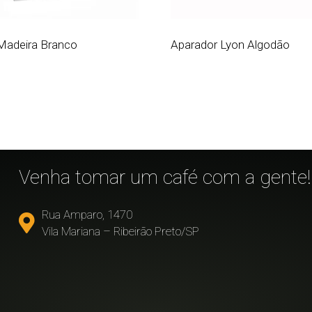
Madeira Branco
Aparador Lyon Algodão
!
Venha tomar um café com a gente!
Rua Amparo, 1470
Vila Mariana – Ribeirão Preto/SP