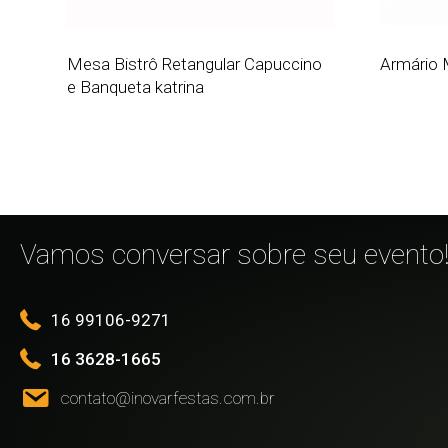
Mesa Bistrô Retangular Capuccino
Armário 
e Banqueta katrina
Vamos conversar sobre seu evento
16 99106-9271
16 3628-1665
contato@inovarfestas.com.br