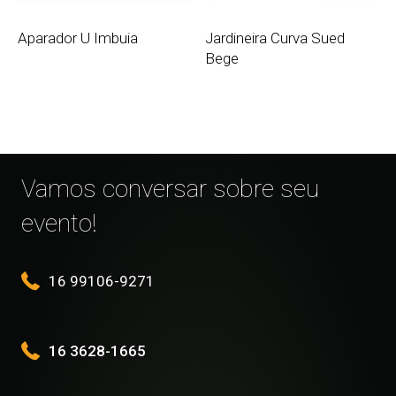
Aparador U Imbuia
Jardineira Curva Sued
Bege
Vamos conversar sobre seu
evento!
16 99106-9271
16 3628-1665