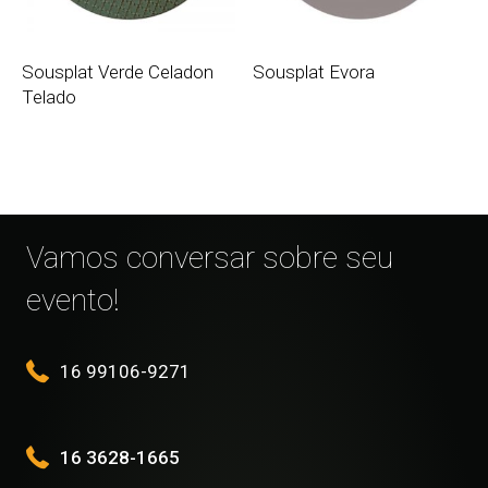
Sousplat Verde Celadon
Sousplat Evora
Telado
Vamos conversar sobre seu
evento!
16 99106-9271
16 3628-1665