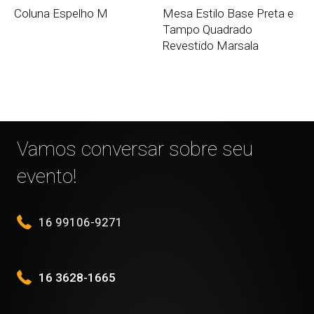
Coluna Espelho M
Mesa Estilo Base Preta e
Tampo Quadrado
Revestido Marsala
Vamos conversar sobre seu
evento!
16 99106-9271
16 3628-1665