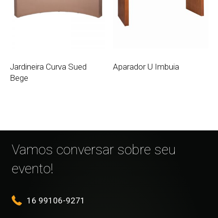
Jardineira Curva Sued
Aparador U Imbuia
Bege
Vamos conversar sobre seu
evento!
16 99106-9271