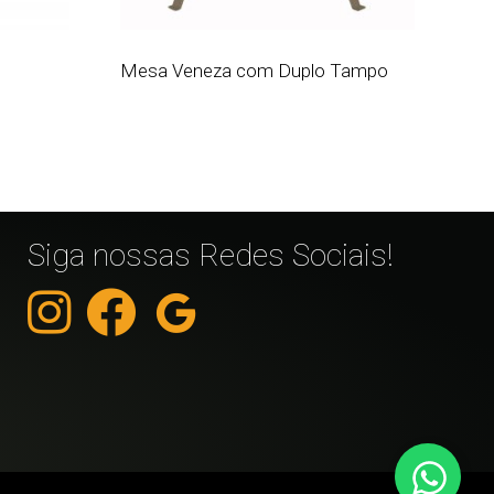
Mesa Veneza com Duplo Tampo
Siga nossas Redes Sociais!