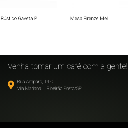
 Rústico Gaveta P
Mesa Firenze Mel
!
Venha tomar um café com a gente!
Rua Amparo, 1470
Vila Mariana – Ribeirão Preto/SP