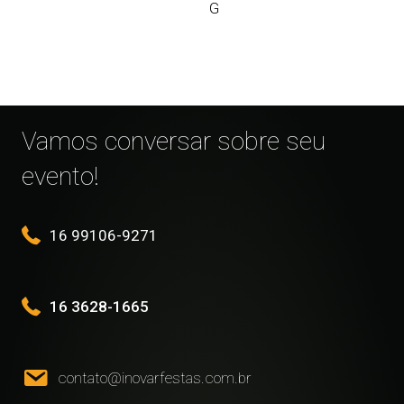
G
Vamos conversar sobre seu
evento!
16 99106-9271
16 3628-1665
contato@inovarfestas.com.br