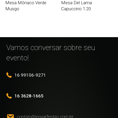
Mesa Mônaco Verde
Mesa Del Lama
Musgo
Capuccino 1.20
Vamos conversar sobre seu
evento!
16 99106-9271
16 3628-1665
contato@inovarfestas.com.br