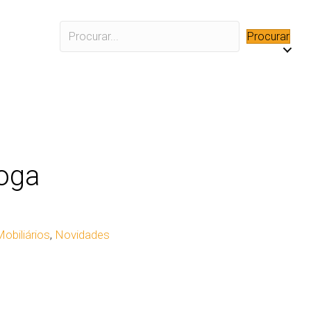
Procurar
oga
obiliários
,
Novidades