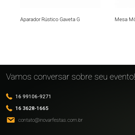
Aparador Rústico Gaveta G
Mesa Mô
Vamos conversar sobre seu evento
16 99106-9271
16 3628-1665
contato@inovarfestas.com.br