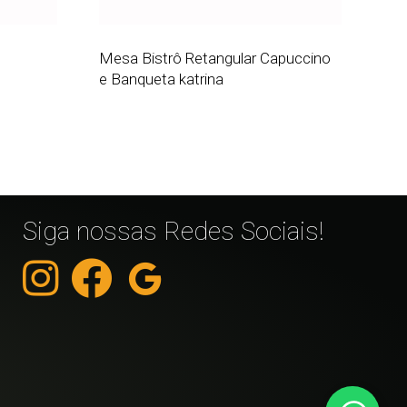
Mesa Bistrô Retangular Capuccino
e Banqueta katrina
Siga nossas Redes Sociais!