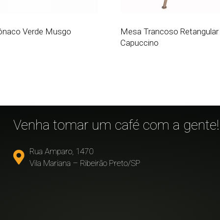
naco Verde Musgo
Mesa Trancoso Retangular
Capuccino
!
Venha tomar um café com a gente!
Rua Amparo, 1470
Vila Mariana – Ribeirão Preto/SP