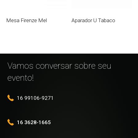
Mesa Firenze Mel
Aparador U Tabaco
Vamos conversar sobre seu
evento!
16 99106-9271
16 3628-1665