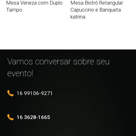
Mesa Veneza com Duplo
Mesa Bistrô Retangular
Tampo
Capuccino e Banqueta
katrina
Vamos conversar sobre seu
evento!
16 99106-9271
16 3628-1665