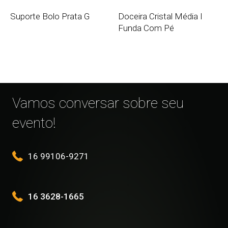
Suporte Bolo Prata G
Doceira Cristal Média I
Funda Com Pé
Vamos conversar sobre seu
evento!
16 99106-9271
16 3628-1665