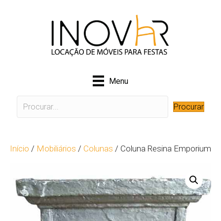
Menu
Procurar
Início
/
Mobiliários
/
Colunas
/ Coluna Resina Emporium