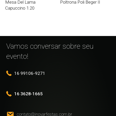
Mesa Del Lama
Poltrona Poli Beger II
Capuccino 1.20
Vamos conversar sobre seu
evento!
16 99106-9271
16 3628-1665
contato@inovarfestas.com.br