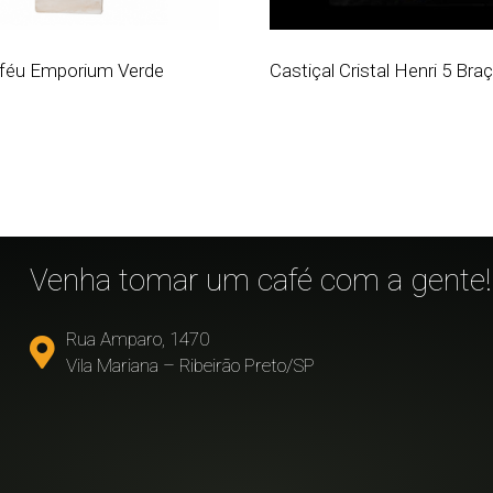
féu Emporium Verde
Castiçal Cristal Henri 5 Bra
!
Venha tomar um café com a gente!
Rua Amparo, 1470
Vila Mariana – Ribeirão Preto/SP