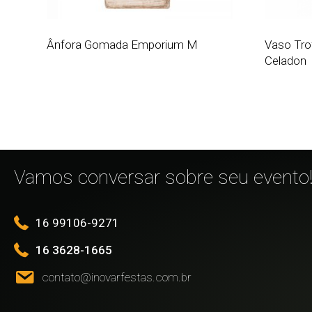
Ânfora Gomada Emporium M
Vaso Tro
Celadon
Vamos conversar sobre seu evento
16 99106-9271
16 3628-1665
contato@inovarfestas.com.br