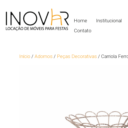
Home
Institucional
Contato
Início
/
Adornos
/
Peças Decorativas
/ Carriola Ferr