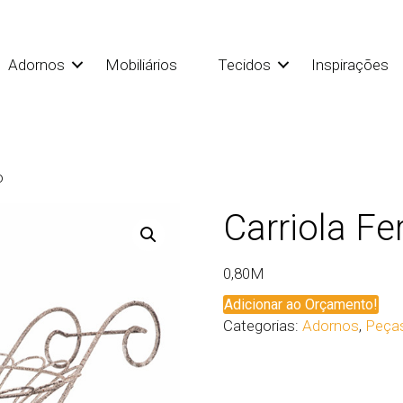
Adornos
Mobiliários
Tecidos
Inspirações
o
Carriola Fe
0,80M
Adicionar ao Orçamento!
Categorias:
Adornos
,
Peças