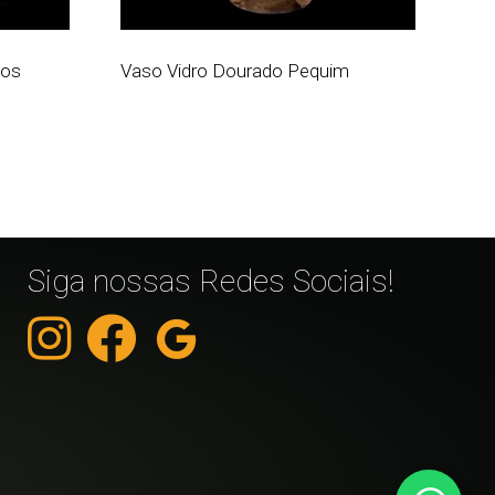
ços
Vaso Vidro Dourado Pequim
Siga nossas Redes Sociais!