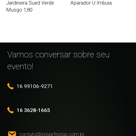
Jardineira Sued Verde
Aparador U Imbuia
Musgo 1,80
Vamos conversar sobre seu
evento!
16 99106-9271
16 3628-1665
contato@inovarfestas.com.br