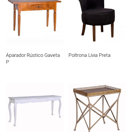
Aparador Rústico Gaveta
Poltrona Lívia Preta
P