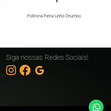
Poltrona Petra Linho Chumbo
Siga nossas Redes Sociais!