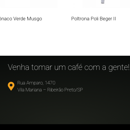
naco Verde Musgo
Poltrona Poli Beger II
!
Venha tomar um café com a gente!
Rua Amparo, 1470
Vila Mariana – Ribeirão Preto/SP