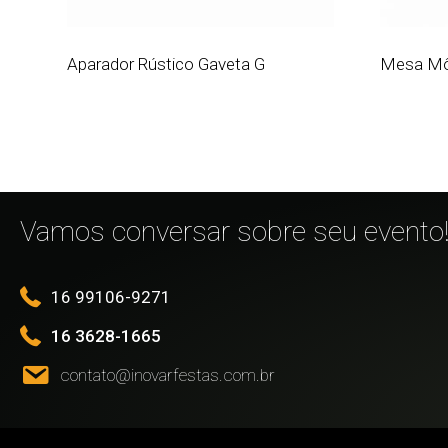
Aparador Rústico Gaveta G
Mesa Mô
Vamos conversar sobre seu evento
16 99106-9271
16 3628-1665
contato@inovarfestas.com.br