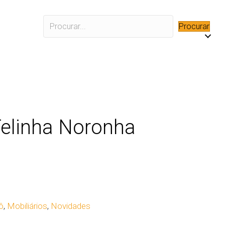
Procurar
elinha Noronha
ô
,
Mobiliários
,
Novidades