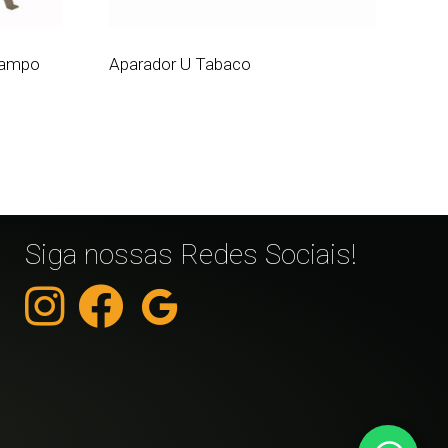
Tampo
Aparador U Tabaco
Siga nossas Redes Sociais!