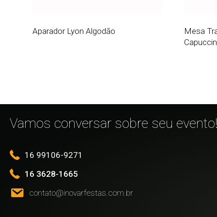
Aparador Lyon Algodão
Mesa Tra
Capucci
Vamos conversar sobre seu evento
16 99106-9271
16 3628-1665
contato@inovarfestas.com.br