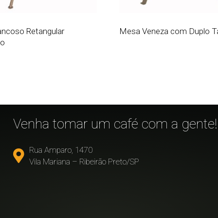
ncoso Retangular
Mesa Veneza com Duplo 
no
!
Venha tomar um café com a gente!
Rua Amparo, 1470
Vila Mariana – Ribeirão Preto/SP