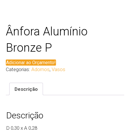
Ânfora Alumínio
Bronze P
Adicionar ao Orçamento!
Categorias:
Adornos
,
Vasos
Descrição
Descrição
D 0,30 x A 0,28