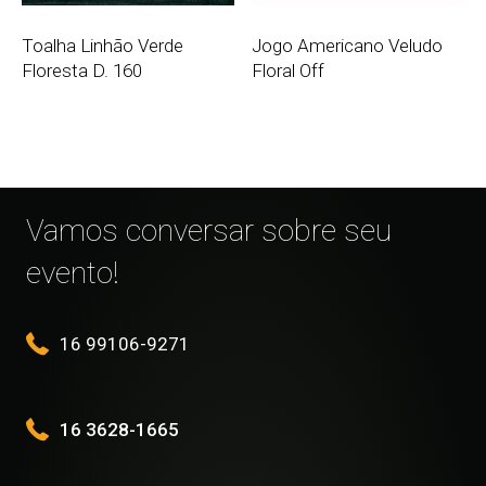
Toalha Linhão Verde
Jogo Americano Veludo
Floresta D. 160
Floral Off
Vamos conversar sobre seu
evento!
16 99106-9271
16 3628-1665