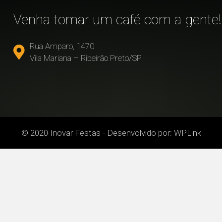
!
Venha tomar um café com a gente!
Rua Amparo, 1470
Vila Mariana – Ribeirão Preto/SP
© 2020 Inovar Festas - Desenvolvido por:
WPLink